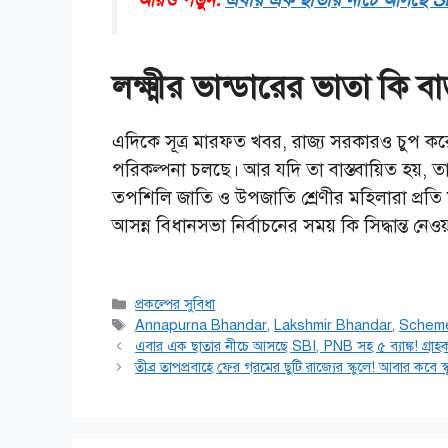
লক্ষ্মীর ভান্ডারের ভাতা কি ব
এদিকে সূত্র মারফত খবর, রাজ্য সরকারও চুপ কর
পরিকল্পনা চলছে। আর যদি তা বাস্তবায়িত হয়, ত
তপশিলি জাতি ও উপজাতি শ্রেণীর মহিলারা প্রত
আসন্ন বিধানসভা নির্বাচনের সময় কি সিদ্ধান্ত নেওয়
Categories
প্রকল্পের সুবিধা
Tags
Annapurna Bhandar
,
Lakshmir Bhandar
,
Schem
এবার এক ছাতার নীচে আসছে SBI, PNB সহ ৫ ব্যাঙ্ক! গ্রাহক
তীব্র তাপপ্রবাহে ফের গরমের ছুটি রাজ্যের স্কুলে! আবার কবে স