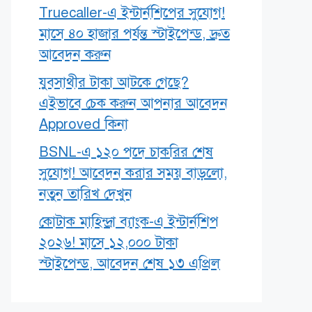
Truecaller-এ ইন্টার্নশিপের সুযোগ!
মাসে ৪০ হাজার পর্যন্ত স্টাইপেন্ড, দ্রুত
আবেদন করুন
যুবসাথীর টাকা আটকে গেছে?
এইভাবে চেক করুন আপনার আবেদন
Approved কিনা
BSNL-এ ১২০ পদে চাকরির শেষ
সুযোগ! আবেদন করার সময় বাড়লো,
নতুন তারিখ দেখুন
কোটাক মাহিন্দ্রা ব্যাংক-এ ইন্টার্নশিপ
২০২৬! মাসে ১২,০০০ টাকা
স্টাইপেন্ড, আবেদন শেষ ১৩ এপ্রিল