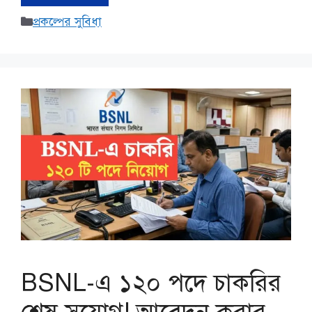
Categories
প্রকল্পের সুবিধা
BSNL-এ ১২০ পদে চাকরির