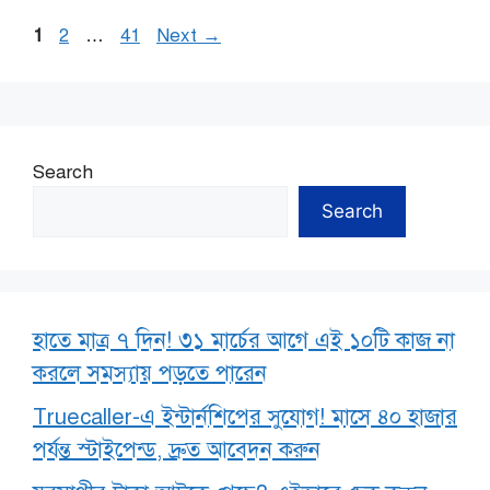
Page
Page
Page
1
2
…
41
Next
→
Search
Search
হাতে মাত্র ৭ দিন! ৩১ মার্চের আগে এই ১০টি কাজ না
করলে সমস্যায় পড়তে পারেন
Truecaller-এ ইন্টার্নশিপের সুযোগ! মাসে ৪০ হাজার
পর্যন্ত স্টাইপেন্ড, দ্রুত আবেদন করুন