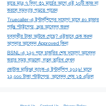
হাতে মাত্র ৭ দিন! ৩১ মার্চের আগে এই ১০টি কাজ না
করলে সমস্যায় পড়তে পারেন
Truecaller-এ ইন্টার্নশিপের সুযোগ! মাসে ৪০ হাজার
পর্যন্ত স্টাইপেন্ড, দ্রুত আবেদন করুন
যুবসাথীর টাকা আটকে গেছে? এইভাবে চেক করুন
আপনার আবেদন Approved কিনা
BSNL-এ ১২০ পদে চাকরির শেষ সুযোগ! আবেদন
করার সময় বাড়লো, নতুন তারিখ দেখুন
কোটাক মাহিন্দ্রা ব্যাংক-এ ইন্টার্নশিপ ২০২৬! মাসে
১২,০০০ টাকা স্টাইপেন্ড, আবেদন শেষ ১৩ এপ্রিল
About Us
Contact Us
Privacy Policy