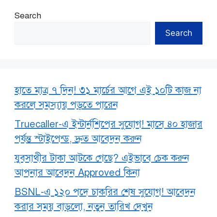
Search
Search
হাতে মাত্র ৭ দিন! ৩১ মার্চের আগে এই ১০টি কাজ না
করলে সমস্যায় পড়তে পারেন
Truecaller-এ ইন্টার্নশিপের সুযোগ! মাসে ৪০ হাজার
পর্যন্ত স্টাইপেন্ড, দ্রুত আবেদন করুন
যুবসাথীর টাকা আটকে গেছে? এইভাবে চেক করুন
আপনার আবেদন Approved কিনা
BSNL-এ ১২০ পদে চাকরির শেষ সুযোগ! আবেদন
করার সময় বাড়লো, নতুন তারিখ দেখুন