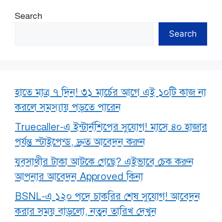
Search
Search
হাতে মাত্র ৭ দিন! ৩১ মার্চের আগে এই ১০টি কাজ না
করলে সমস্যায় পড়তে পারেন
Truecaller-এ ইন্টার্নশিপের সুযোগ! মাসে ৪০ হাজার
পর্যন্ত স্টাইপেন্ড, দ্রুত আবেদন করুন
যুবসাথীর টাকা আটকে গেছে? এইভাবে চেক করুন
আপনার আবেদন Approved কিনা
BSNL-এ ১২০ পদে চাকরির শেষ সুযোগ! আবেদন
করার সময় বাড়লো, নতুন তারিখ দেখুন