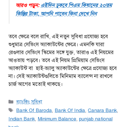
আরও পড়ুন:
এইদিন ঢুকবে পিএম কিষানের ২০তম
কিস্তির টাকা, আপনি পাবেন কিনা দেখে নিন
তবে ক্ষেত্রে বলে রাখি, এই নতুন সুবিধা প্রযোজ্য হবে
শুধুমাত্র সেভিংস অ্যাকাউন্টের ক্ষেত্রে। এমনকি যারা
রেগুলার সেভিংস স্কিমের সঙ্গে যুক্ত, তারাও এই নিয়মের
আওতায় পড়বে। তবে এই নিয়ম প্রিমিয়াম সেভিংস
অ্যাকাউন্ট বা হাই-ভ্যালু অ্যাকাউন্টের ক্ষেত্রে প্রযোজ্য হবে
না। সেই অ্যাকাউন্টগুলিতে মিনিমাম ব্যালেন্স না রাখলে
চার্জ আগের মতোই থাকছে।
Categories
ব্যাংকিং সুবিধা
Tags
Bank Of Baroda
,
Bank Of India
,
Canara Bank
,
Indian Bank
,
Minimum Balance
,
punjab national