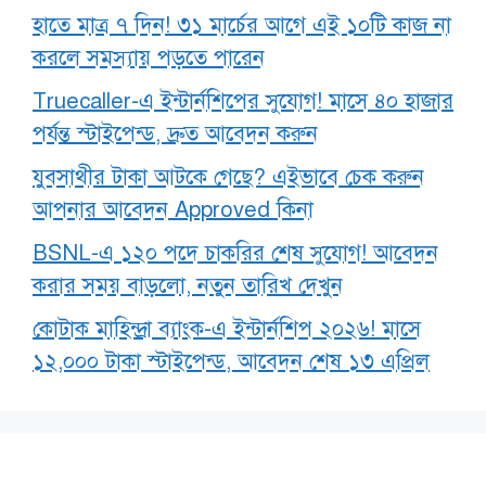
হাতে মাত্র ৭ দিন! ৩১ মার্চের আগে এই ১০টি কাজ না
করলে সমস্যায় পড়তে পারেন
Truecaller-এ ইন্টার্নশিপের সুযোগ! মাসে ৪০ হাজার
পর্যন্ত স্টাইপেন্ড, দ্রুত আবেদন করুন
যুবসাথীর টাকা আটকে গেছে? এইভাবে চেক করুন
আপনার আবেদন Approved কিনা
BSNL-এ ১২০ পদে চাকরির শেষ সুযোগ! আবেদন
করার সময় বাড়লো, নতুন তারিখ দেখুন
কোটাক মাহিন্দ্রা ব্যাংক-এ ইন্টার্নশিপ ২০২৬! মাসে
১২,০০০ টাকা স্টাইপেন্ড, আবেদন শেষ ১৩ এপ্রিল