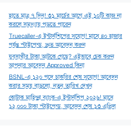
হাতে মাত্র ৭ দিন! ৩১ মার্চের আগে এই ১০টি কাজ না
করলে সমস্যায় পড়তে পারেন
Truecaller-এ ইন্টার্নশিপের সুযোগ! মাসে ৪০ হাজার
পর্যন্ত স্টাইপেন্ড, দ্রুত আবেদন করুন
যুবসাথীর টাকা আটকে গেছে? এইভাবে চেক করুন
আপনার আবেদন Approved কিনা
BSNL-এ ১২০ পদে চাকরির শেষ সুযোগ! আবেদন
করার সময় বাড়লো, নতুন তারিখ দেখুন
কোটাক মাহিন্দ্রা ব্যাংক-এ ইন্টার্নশিপ ২০২৬! মাসে
১২,০০০ টাকা স্টাইপেন্ড, আবেদন শেষ ১৩ এপ্রিল