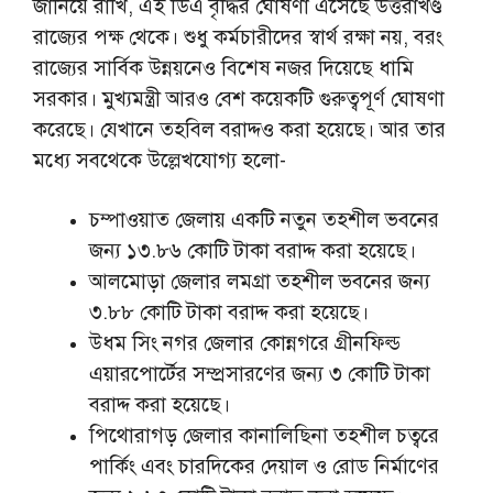
জানিয়ে রাখি, এই ডিএ বৃদ্ধির ঘোষণা এসেছে উত্তরাখণ্ড
রাজ্যের পক্ষ থেকে। শুধু কর্মচারীদের স্বার্থ রক্ষা নয়, বরং
রাজ্যের সার্বিক উন্নয়নেও বিশেষ নজর দিয়েছে ধামি
সরকার। মুখ্যমন্ত্রী আরও বেশ কয়েকটি গুরুত্বপূর্ণ ঘোষণা
করেছে। যেখানে তহবিল বরাদ্দও করা হয়েছে। আর তার
মধ্যে সবথেকে উল্লেখযোগ্য হলো-
চম্পাওয়াত জেলায় একটি নতুন তহশীল ভবনের
জন্য ১৩.৮৬ কোটি টাকা বরাদ্দ করা হয়েছে।
আলমোড়া জেলার লমগ্রা তহশীল ভবনের জন্য
৩.৮৮ কোটি টাকা বরাদ্দ করা হয়েছে।
উধম সিং নগর জেলার কোন্নগরে গ্রীনফিল্ড
এয়ারপোর্টের সম্প্রসারণের জন্য ৩ কোটি টাকা
বরাদ্দ করা হয়েছে।
পিথোরাগড় জেলার কানালিছিনা তহশীল চত্বরে
পার্কিং এবং চারদিকের দেয়াল ও রোড নির্মাণের