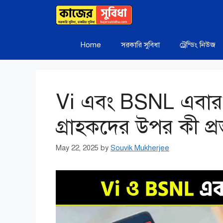
Skip
to
content
Home
সরকারি সুবিধা
ট্রেন্ডিং নিউজ
Vi এবং BSNL এবার 
গ্রাহকদের উপর কী প
May 22, 2025
by
Souvik Mukherjee