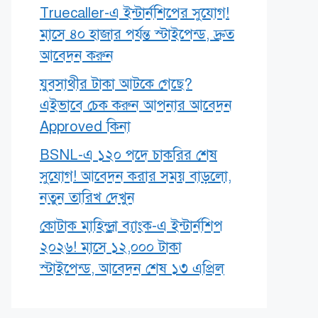
Truecaller-এ ইন্টার্নশিপের সুযোগ!
মাসে ৪০ হাজার পর্যন্ত স্টাইপেন্ড, দ্রুত
আবেদন করুন
যুবসাথীর টাকা আটকে গেছে?
এইভাবে চেক করুন আপনার আবেদন
Approved কিনা
BSNL-এ ১২০ পদে চাকরির শেষ
সুযোগ! আবেদন করার সময় বাড়লো,
নতুন তারিখ দেখুন
কোটাক মাহিন্দ্রা ব্যাংক-এ ইন্টার্নশিপ
২০২৬! মাসে ১২,০০০ টাকা
স্টাইপেন্ড, আবেদন শেষ ১৩ এপ্রিল