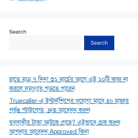
Search
Search
হাতে মাত্র ৭ দিন! ৩১ মার্চের আগে এই ১০টি কাজ না
করলে সমস্যায় পড়তে পারেন
Truecaller-এ ইন্টার্নশিপের সুযোগ! মাসে ৪০ হাজার
পর্যন্ত স্টাইপেন্ড, দ্রুত আবেদন করুন
যুবসাথীর টাকা আটকে গেছে? এইভাবে চেক করুন
আপনার আবেদন Approved কিনা