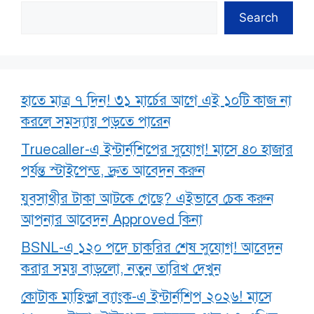
Search
হাতে মাত্র ৭ দিন! ৩১ মার্চের আগে এই ১০টি কাজ না
করলে সমস্যায় পড়তে পারেন
Truecaller-এ ইন্টার্নশিপের সুযোগ! মাসে ৪০ হাজার
পর্যন্ত স্টাইপেন্ড, দ্রুত আবেদন করুন
যুবসাথীর টাকা আটকে গেছে? এইভাবে চেক করুন
আপনার আবেদন Approved কিনা
BSNL-এ ১২০ পদে চাকরির শেষ সুযোগ! আবেদন
করার সময় বাড়লো, নতুন তারিখ দেখুন
কোটাক মাহিন্দ্রা ব্যাংক-এ ইন্টার্নশিপ ২০২৬! মাসে