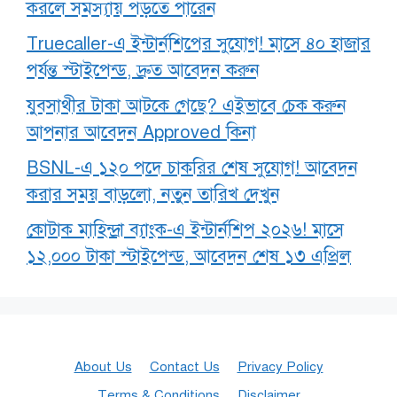
করলে সমস্যায় পড়তে পারেন
Truecaller-এ ইন্টার্নশিপের সুযোগ! মাসে ৪০ হাজার
পর্যন্ত স্টাইপেন্ড, দ্রুত আবেদন করুন
যুবসাথীর টাকা আটকে গেছে? এইভাবে চেক করুন
আপনার আবেদন Approved কিনা
BSNL-এ ১২০ পদে চাকরির শেষ সুযোগ! আবেদন
করার সময় বাড়লো, নতুন তারিখ দেখুন
কোটাক মাহিন্দ্রা ব্যাংক-এ ইন্টার্নশিপ ২০২৬! মাসে
১২,০০০ টাকা স্টাইপেন্ড, আবেদন শেষ ১৩ এপ্রিল
About Us
Contact Us
Privacy Policy
Terms & Conditions
Disclaimer