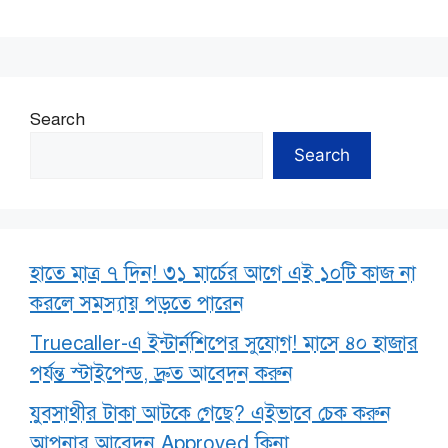
Search
Search
হাতে মাত্র ৭ দিন! ৩১ মার্চের আগে এই ১০টি কাজ না
করলে সমস্যায় পড়তে পারেন
Truecaller-এ ইন্টার্নশিপের সুযোগ! মাসে ৪০ হাজার
পর্যন্ত স্টাইপেন্ড, দ্রুত আবেদন করুন
যুবসাথীর টাকা আটকে গেছে? এইভাবে চেক করুন
আপনার আবেদন Approved কিনা