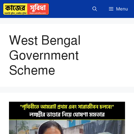
Skip
Menu
to
content
West Bengal
Government
Scheme