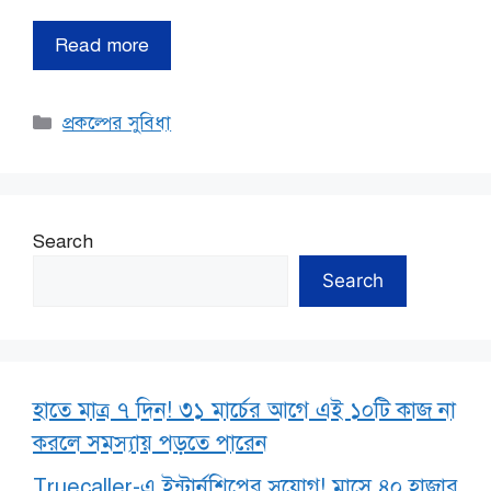
Read more
Categories
প্রকল্পের সুবিধা
Search
Search
হাতে মাত্র ৭ দিন! ৩১ মার্চের আগে এই ১০টি কাজ না
করলে সমস্যায় পড়তে পারেন
Truecaller-এ ইন্টার্নশিপের সুযোগ! মাসে ৪০ হাজার