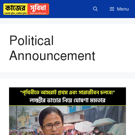
Skip
Menu
to
content
Political
Announcement