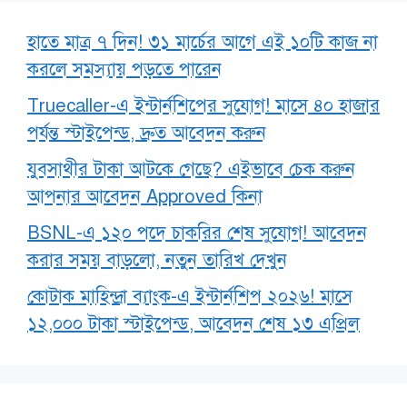
হাতে মাত্র ৭ দিন! ৩১ মার্চের আগে এই ১০টি কাজ না
করলে সমস্যায় পড়তে পারেন
Truecaller-এ ইন্টার্নশিপের সুযোগ! মাসে ৪০ হাজার
পর্যন্ত স্টাইপেন্ড, দ্রুত আবেদন করুন
যুবসাথীর টাকা আটকে গেছে? এইভাবে চেক করুন
আপনার আবেদন Approved কিনা
BSNL-এ ১২০ পদে চাকরির শেষ সুযোগ! আবেদন
করার সময় বাড়লো, নতুন তারিখ দেখুন
কোটাক মাহিন্দ্রা ব্যাংক-এ ইন্টার্নশিপ ২০২৬! মাসে
১২,০০০ টাকা স্টাইপেন্ড, আবেদন শেষ ১৩ এপ্রিল