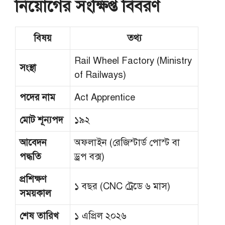
নিয়োগের সংক্ষিপ্ত বিবরণ
বিষয়
তথ্য
Rail Wheel Factory (Ministry
সংস্থা
of Railways)
পদের নাম
Act Apprentice
মোট শূন্যপদ
১৯২
আবেদন
অফলাইন (রেজিস্টার্ড পোস্ট বা
পদ্ধতি
ড্রপ বক্স)
প্রশিক্ষণ
১ বছর (CNC ট্রেডে ৬ মাস)
সময়কাল
শেষ তারিখ
১ এপ্রিল ২০২৬