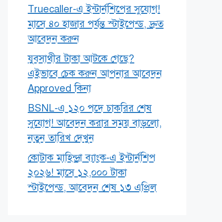
Truecaller-এ ইন্টার্নশিপের সুযোগ!
মাসে ৪০ হাজার পর্যন্ত স্টাইপেন্ড, দ্রুত
আবেদন করুন
যুবসাথীর টাকা আটকে গেছে?
এইভাবে চেক করুন আপনার আবেদন
Approved কিনা
BSNL-এ ১২০ পদে চাকরির শেষ
সুযোগ! আবেদন করার সময় বাড়লো,
নতুন তারিখ দেখুন
কোটাক মাহিন্দ্রা ব্যাংক-এ ইন্টার্নশিপ
২০২৬! মাসে ১২,০০০ টাকা
স্টাইপেন্ড, আবেদন শেষ ১৩ এপ্রিল