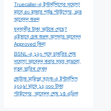
Truecaller-এ ইন্টার্নশিপের সুযোগ!
মাসে ৪০ হাজার পর্যন্ত স্টাইপেন্ড, দ্রুত
আবেদন করুন
যুবসাথীর টাকা আটকে গেছে?
এইভাবে চেক করুন আপনার আবেদন
Approved কিনা
BSNL-এ ১২০ পদে চাকরির শেষ
সুযোগ! আবেদন করার সময় বাড়লো,
নতুন তারিখ দেখুন
কোটাক মাহিন্দ্রা ব্যাংক-এ ইন্টার্নশিপ
২০২৬! মাসে ১২,০০০ টাকা
স্টাইপেন্ড, আবেদন শেষ ১৩ এপ্রিল