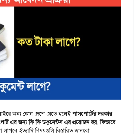
াইরে অন্য কোন দেশে যেতে হলেই
পাসপোর্টের দরকার
োর্ট এর জন্য কি কি ডকুমেন্টস এর প্রয়োজন হয়
,
কিভাবে
 লাগবে ইত্যাদি বিষয়গুলি বিস্তারিত জানবো।